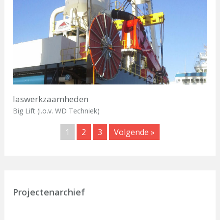
laswerkzaamheden
Big Lift (i.o.v. WD Techniek)
1
2
3
Volgende »
Projectenarchief