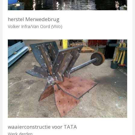
herstel Merwedebrug
Volker Infra/Van Oord (ViVo)
waaierconstructie voor TATA
Werk derden