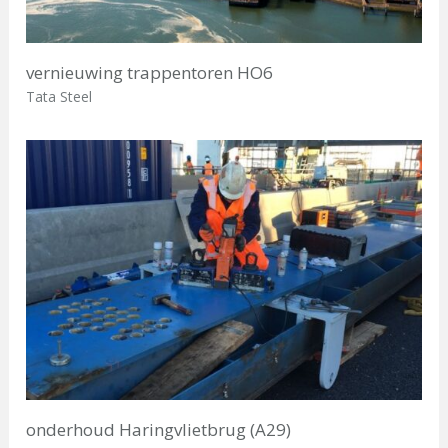
vernieuwing trappentoren HO6
Tata Steel
onderhoud Haringvlietbrug (A29)